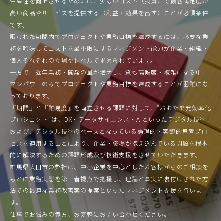
生産性を向上させるためには、少ないコスト（投資）で顧客満足度が
高い商品やサービスを提供する（利益・効果を出す）ことが必須条件
です。
限られた期間内でプロジェクトや業務目標を達成するには、必要な業
務を吟味してコストを最小限にするマネジメント能力が企業・組織・
個人それぞれの立場やレベルで求められています。
一方で、近年業務・開発の量が増大し、質も高難度・複雑になる中、
マンパワーのみでプロジェクトや業務目標を達成することが困難にな
っております。
『期間』と『難易度』を両立させる課題に対して、“おおた開発効率化
プロジェクト”は、DX・データサイエンス・AIといったデジタル技術
および、デジタル技術のベースとなっている論理的・客観的思考プロ
セスを適用することにより、企業・職場が抱え込んでいる問題を根本
的に解決するための課題形成及び技術支援をさせていただきます。
群馬県太田市の弊社は、中小企業を中心としたお客様からのご相談を
もとに業務実態を第三者視点で把握し、理論と事実に裏付けされた方
法での最適な業務改善案の提案といったマネジメント支援を行いま
す。
仕事でお悩みの貴方、お気軽にお問い合わせください。