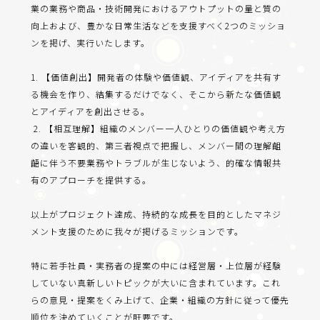
業の業務や商品・技術開発におけるアウトプットの量と質の
向上および、豊かな日常生活などを支援すべく2つのミッショ
ンを掲げ、実行いたします。
1. 【価値創出】開発者の体験や価値観、アイディアを共有す
る機会を作り、結集するだけでなく、そこから新たな価値観
とアイディアを創出させる。
2. 【相互理解】組織のメンバー一人ひとりの価値観や考え方
の違いを客観的、第三者視点で把握し、メンバー間の理解齟
齬に伴う不要業務やトラブルが生じないよう、的確な情報共
有のアプローチを提供する。
以上がプロジェクト達成、持続的な成長を目的としたマネジ
メント支援のために我々が掲げるミッションです。
特に若手社員・実務者の提案の中には経営層・上位層が経験
していない真新しいトピックが大いに含まれています。これ
らの意見・提案をくみ上げて、企業・組織の方針に従って優先
順位を決めていくことが肝要です。