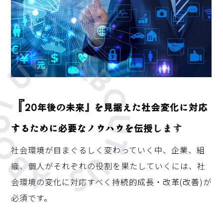
『
2
0
年
後
の
未
来
』
を
見
据
え
た
社
会
変
化
に
対
応
す
る
た
め
に
必
要
な
ノ
ウ
ハ
ウ
を
伝
授
し
ま
す
社会環境が目まぐるしく変わっていく中、企業、組
織、個人がそれぞれの役割を果たしていくには、社
会環境の変化に対応すべく持続的成長・改革(改善)が
必須です。